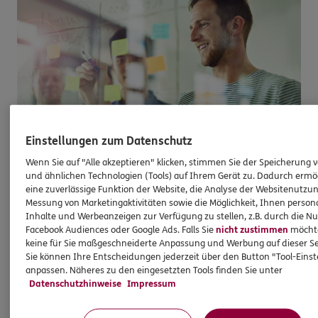
Einstellungen zum Datenschutz
Wenn Sie auf "Alle akzeptieren" klicken, stimmen Sie der Speicherung 
Unternehmerpotenzial
und ähnlichen Technologien (Tools) auf Ihrem Gerät zu. Dadurch ermö
eine zuverlässige Funktion der Website, die Analyse der Websitenutzun
Exklusives Wissen erlangen, das Sie weiterbringt
Messung von Marketingaktivitäten sowie die Möglichkeit, Ihnen persona
Inhalte und Werbeanzeigen zur Verfügung zu stellen, z.B. durch die N
Für ERGO Pro ist die Qualifizierung der
Facebook Audiences oder Google Ads. Falls Sie
nicht zustimmen
möchten
Unternehmer viel mehr als ein Wort. Denn Erfolg
keine für Sie maßgeschneiderte Anpassung und Werbung auf dieser Se
ist bei ERGO Pro kein Zufall, sondern das Ergebnis
Sie können Ihre Entscheidungen jederzeit über den Button "Tool-Eins
anpassen. Näheres zu den eingesetzten Tools finden Sie unter
einer sorgfältig konzipierten Strategie.
Datenschutzhinweise
Impressum